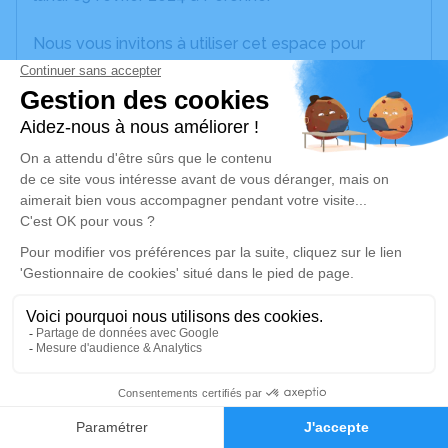
Nous vous invitons à utiliser cet espace pour
laisser vos condoléances, partager des photos
souvenirs, une anecdote ou exprimer vos pensées
à travers des poèmes ou des textes. Cet endroit
est un lieu d'expression dédié à honorer la
mémoire d’Alfreda MAGNIER.
Un service de plantation d’arbre hommage est
disponible ici
.
Je rends hommage
Cérémonie religieuse
lundi 12 février 2024 à 14h30
8
Information indisponible
Faire-part
Hommages