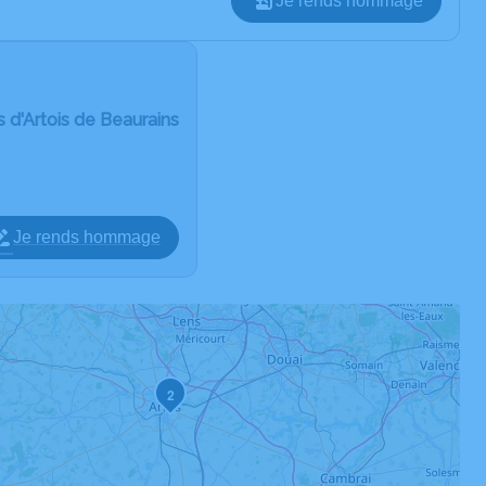
Je rends hommage
 d'Artois de Beaurains
Je rends hommage
2