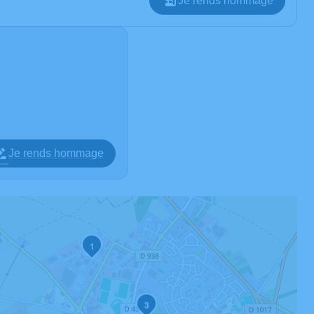
Je rends hommage
Je rends hommage
1
3