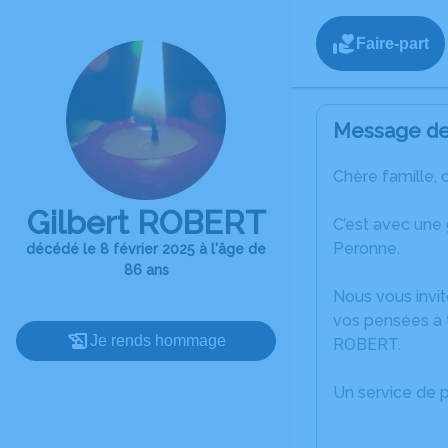
Faire-part
Message de 
Chère famille, 
Gilbert ROBERT
C’est avec une
Peronne.
décédé le 8 février 2025 à l'âge de
86 ans
Nous vous invit
vos pensées à t
Je rends hommage
ROBERT.
Un service de 