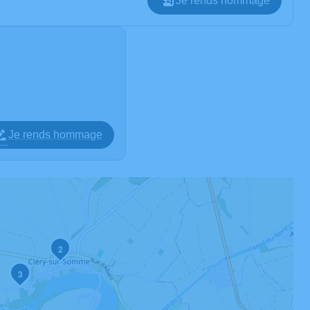
Je rends hommage
Je rends hommage
2
3