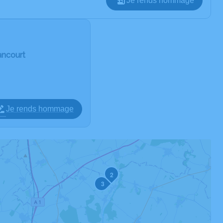
Je rends hommage
ancourt
Je rends hommage
2
3