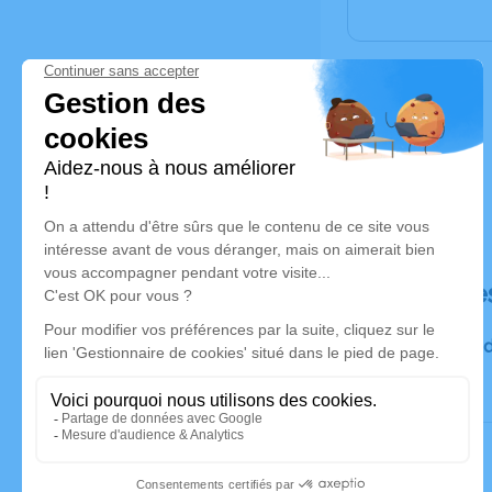
Déroulé de
Visites jeu
19h00