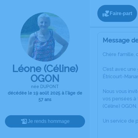
Faire-part
Message de 
Chère famille, 
Léone (Céline)
C’est avec une
OGON
Étricourt-Mana
née DUPONT
Nous vous invit
décédée le 19 août 2025 à l'âge de
vos pensées à 
57 ans
(Céline) OGON.
Un service de 
Je rends hommage