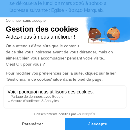
se déroulera le lundi 02 mars 2026 à 10h00 à
l’adresse suivante : Église - 80240 Marquaix.
Nous vous invitons à utiliser cet espace pour
laisser vos condoléances, partager des photos
souvenirs, une anecdote ou exprimer vos pensées
à travers des poèmes ou des textes. Cet endroit
est un lieu d'expression dédié à honorer la
mémoire de Manuel CARO.
Je rends hommage
Cérémonie religieuse
lundi 02 mars 2026 à 10h00
Église de Marquaix
80240 Marquaix
27
Faire-part
Hommages
Je rends hommage