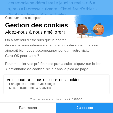
cérémonie se déroulera le jeudi 21 mai 2026 à
15h00 à l’adresse suivante : Cimetière d'Athies -
Route de Mons - 80200 Athies.
Nous vous invitons à utiliser cet espace pour
laisser vos condoléances, partager des photos
souvenirs, une anecdote ou exprimer vos pensées
à travers des poèmes ou des textes. Cet endroit
est un lieu d'expression dédié à honorer la
mémoire de Marie-Jeanne JOUY.
Je rends hommage
Cérémonie civile
jeudi 21 mai 2026 à 15h00
Cimetière d'Athies
13
Route de Mons
Faire-part
Hommages
80200 Athies