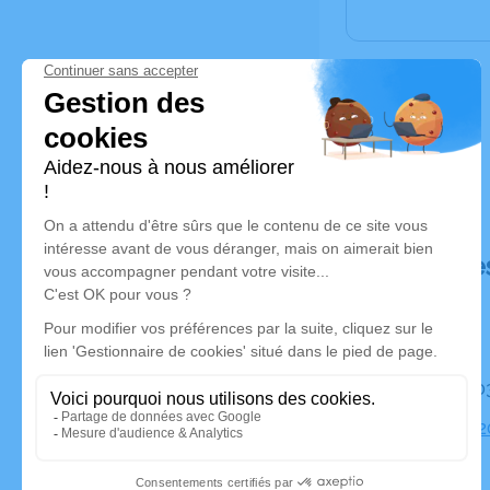
Déroulé de
Le mardi 0
Église, 8