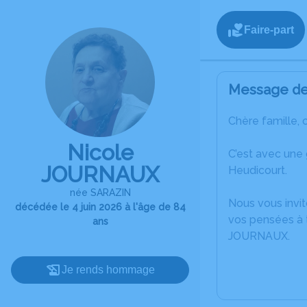
Faire-part
Message de 
Chère famille, 
Nicole
C’est avec une
JOURNAUX
Heudicourt.
née SARAZIN
Nous vous invit
décédée le 4 juin 2026 à l'âge de 84
vos pensées à t
ans
JOURNAUX.
Je rends hommage