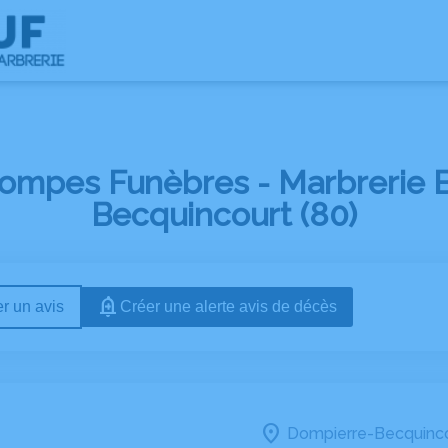
Pompes Funèbres - Marbrerie
Becquincourt (80)
r un avis
Créer une alerte avis de décès
Dompierre-Becquinco