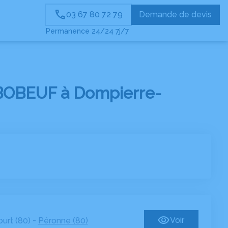
03 67 80 72 79
Demande de devis
Permanence 24/24 7j/7
 BOBEUF à Dompierre-
-
Voir
urt (80)
Péronne (80)