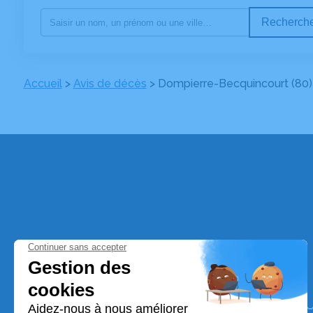
Recherche
Accueil
>
Avis de décès
>
Dompierre-Becquincourt (80)
Pompes Funèbres - Marbrerie BOBE