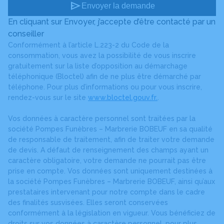
send
Envoyer la demande
En cliquant sur Envoyer, j’accepte d’être contacté par un
conseiller
Conformément à l’article L.223-2 du Code de la
consommation, vous avez la possibilité de vous inscrire
gratuitement sur la liste d’opposition au démarchage
téléphonique (Bloctel) afin de ne plus être démarché par
téléphone. Pour plus d’informations ou pour vous inscrire,
rendez-vous sur le site
www.bloctel.gouv.fr.
.
Vos données à caractère personnel sont traitées par la
société Pompes Funèbres – Marbrerie BOBEUF en sa qualité
de responsable de traitement, afin de traiter votre demande
de devis. A défaut de renseignement des champs ayant un
caractère obligatoire, votre demande ne pourrait pas être
prise en compte. Vos données sont uniquement destinées à
la société Pompes Funèbres – Marbrerie BOBEUF, ainsi qu’aux
prestataires intervenant pour notre compte dans le cadre
des finalités susvisées. Elles seront conservées
conformément à la législation en vigueur. Vous bénéficiez de
droits sur vos données à caractère personnel, pour plus