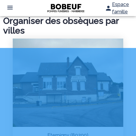
Espace
famille
Organiser des obsèques par
NOS SERVICES
villes
NOTRE AGENCE
ORGANISER DES OBSÈQUES
ESPACES HOMMAGES
PRÉVOIR SES OBSÈQUES
MARBRERIE FUNÉRAIRE
SERVICES AUX FAMILLES
Eterpigny (80200)