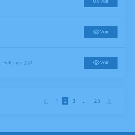
Voir
Voir
-
Voir
Felleries (59)
1
2
3
…
23