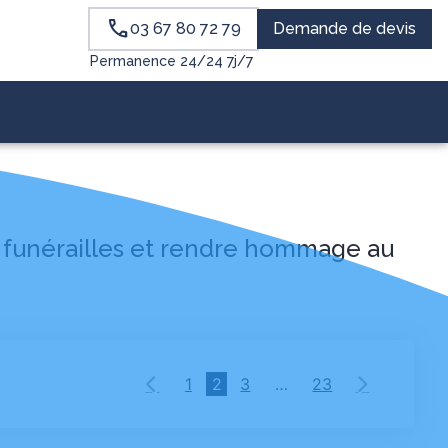
03 67 80 72 79
Demande de devis
Permanence 24/24 7j/7
s funérailles et rendre hommage au
1
2
3
…
23