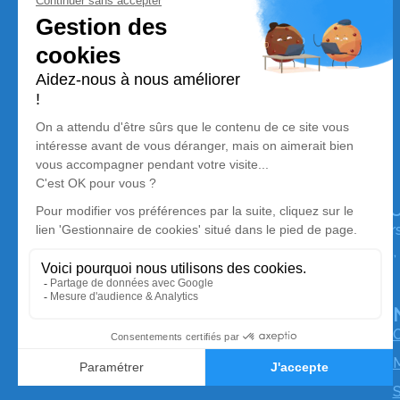
Pompes Funèbres - Marbrerie BOBE
Nos équipes vous aident à honorer la mémoire de la pe
perpétuer son souvenir dans le respect de ses volontés,
avec dignité dans son dernier voyage.
O
M
S