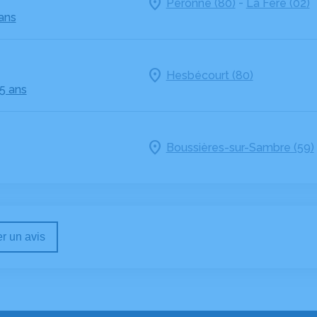
-
Péronne (80)
La Fère (02)
 ans
Hesbécourt (80)
5 ans
Boussières-sur-Sambre (59)
r un avis